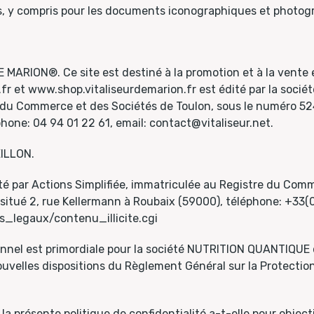
és, y compris pour les documents iconographiques et photog
E MARION®. Ce site est destiné à la promotion et à la vente
.fr et www.shop.vitaliseurdemarion.fr est édité par la soc
 du Commerce et des Sociétés de Toulon, sous le numéro 524 
hone: 04 94 01 22 61, email: contact@vitaliseur.net.
EILLON.
été par Actions Simplifiée, immatriculée au Registre du Com
situé 2, rue Kellermann à Roubaix (59000), téléphone: +33(0)
_legaux/contenu_illicite.cgi
nnel est primordiale pour la société NUTRITION QUANTIQUE q
nouvelles dispositions du Règlement Général sur la Protecti
la présente politique de confidentialité a-t-elle pour object